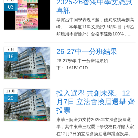
2025-26香港中學文憑試
03
喜訊
恭賀呂中同學表現卓越，優異成績再創高
峰。 · 本年度11科文憑試甲類科目（即乙
類應用學習除外）合格率達致100%，...
7 月
26-27中一分班結果
18
26-27學年 中一分班結果如
下： 1A1B1C1D
11 月
投入選舉 共創未來。12
20
月7日 立法會換屆選舉 齊
投票
東華三院全力支持2025年立法會換屆選
舉，其中東華三院屬下學校校長呼籲大家
在12月7日的立法會換屆選舉踴躍投票。