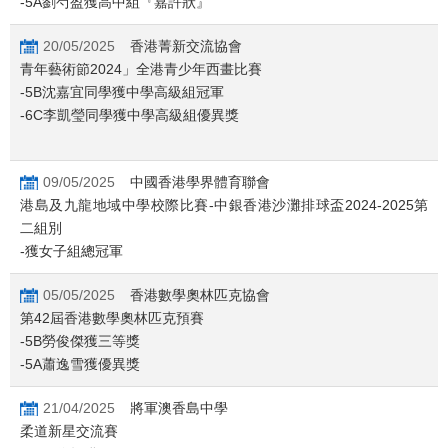
-5A劉芍盈獲高中組『嘉許狀』
20/05/2025
香港菁新交流協會
青年藝術節2024」全港青少年西畫比賽
-5B沈嘉宜同學獲中學高級組冠軍
-6C李凱瑩同學獲中學高級組優異獎
09/05/2025
中國香港學界體育聯會
港島及九龍地域中學校際比賽-中銀香港沙灘排球盃2024-2025第
二組別
-獲女子組總冠軍
05/05/2025
香港數學奧林匹克協會
第42屆香港數學奧林匹克預賽
-​5B勞俊傑獲三等獎
-5A蕭逸雪獲優異獎
21/04/2025
將軍澳香島中學
柔道新星交流賽