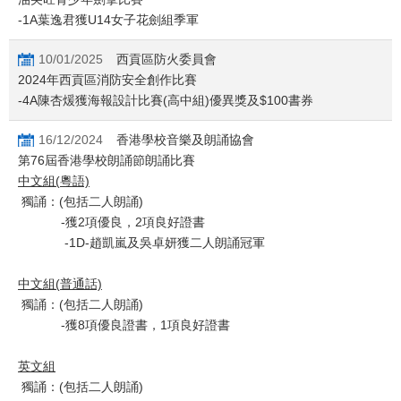
-1A葉逸君獲U14女子花劍組季軍
10/01/2025
西貢區防火委員會
2024年西貢區消防安全創作比賽
-4A陳杏煖獲海報設計比賽(高中組)優異獎及$100書券
16/12/2024
香港學校音樂及朗誦協會
第76屆香港學校朗誦節朗誦比賽
中文組(
粵語)
獨誦：(包括二人朗誦)
-獲2項優良，2項良好證書
-1D-趙凱嵐及吳卓妍獲二人朗誦冠軍
中文組(
普通話)
獨誦：(包括二人朗誦)
-獲8項優良證書，1項良好證書
英文組
獨誦：(包括二人朗誦)