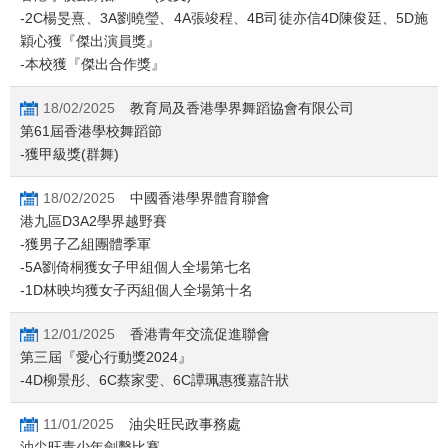
-2C楊旻熹、3A劉曉瑩、4A張竣程、4B司徒亦信4D陳俊廷、5D施
穎心獲『傑出演員獎』
-本校獲『傑出合作獎』
18/02/2025
教育局及香港學界舞蹈協會有限公司
第61屆香港學校舞蹈節
-獲甲級獎(群舞)
18/02/2025
中國香港學界體育聯會
港九區D3A2學界越野賽
-獲男子乙組團體季軍
-5A劉倚桐獲女子甲組個人全場第七名
-1D林映均獲女子丙組個人全場第十名
12/01/2025
香港青年交流促進聯會
第三屆『愛心行動獎2024』
-4D柳景彤、6C蔡家雯、6C譚珮惠獲嘉許狀
11/01/2025
油尖旺民政事務處
油尖旺青少年劍擊比賽