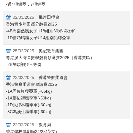
-獲4項銀獎，7項銅獎
02/03/2025
飛達田徑會
香港青少年田徑分齡賽2025
-4B周樂然獲女子U18組別60米欄冠軍
-1D曾巧晴獲女子U14組別鉛球亞軍
25/02/2025
奧冠教育集團
粵港澳大灣區數學競賽預選賽2025（香港賽區）
-​2B劉穎朗獲三等獎
23/02/2025
香港警察柔道會
香港警察柔道會邀請賽2025
-1A周俊軒獲亞軍(+66kg)
-1A鄭佑禮獲季軍(-50kg)
-1D張焯林獲季軍(-60kg)
-5C馮漢生獲季軍(-60kg)
22/02/2025
教育局
香港學校戲劇節24/25(英文)