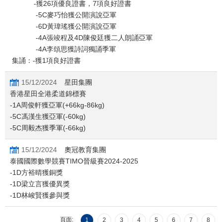
-獲26項優良證書，7項良好證書
-5C麥巧怡獲公開演說亞軍
-6D黃瑋瑤獲公開演說亞軍
-4A張竣程及4D陳俊廷獲二人朗誦亞軍
-4A李頌思獲詩詞獨誦季軍
集誦：-獲1項良好證書
15/12/2024
星田集團
香港星田全港柔道錦標賽
-1A周俊軒獲亞軍(+66kg-86kg)
-5C馮漢生獲亞軍(-60kg)
-5C周毅杰獲季軍(-66kg)
15/12/2024
奧冠教育集團
泰國國際數學競賽TIMO晉級賽2024-2025
-1D方裕晴獲銅獎
-1D梁立言獲優異獎
-1D林峻賢獲參與獎
頁面:
1
2
3
4
5
6
7
8