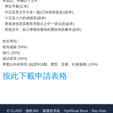
單面試。帶備以下文件：
· 學生手冊(正本)
· 中文及英文作文各一篇(已由老師批改)(副本)
· 小五及小六的成績表(副本)
· 香港身份證及教育局發出之中一派位證(副本)
· 其他文件，如小學階段獲得的獎狀和證書等(副本)
收生準則：
校內成績 (50%)
操行 (20%)
面試表現 (20%)
學業以外的表現 (如課外活動、體育、音樂、社會服務) (10%)
按此下載申請表格
E-CLASS
微軟365
圖書館系統
HyhRead Book
Raz-Kids