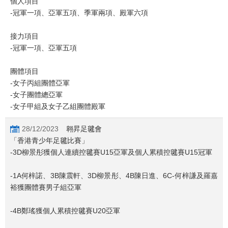
個人項目
-冠軍一項、亞軍五項、季軍兩項、殿軍六項
接力項目
-冠軍一項、亞軍五項
團體項目
-女子丙組團體亞軍
-女子團體總亞軍
-女子甲組及女子乙組團體殿軍
28/12/2023
翱昇足毽會
「香港青少年足毽比賽」
-3D柳景彤獲個人連續控毽賽U15亞軍及個人累積控毽賽U15冠軍
-1A何梓諾、3B陳震軒、3D柳景彤、4B陳日進、6C-何梓謙及羅嘉
裕獲團體賽男子組亞軍
-4B鄭瑤獲個人累積控毽賽U20亞軍