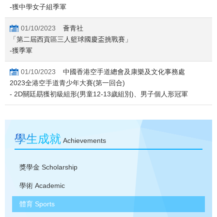
-獲中學女子組季軍
01/10/2023
薈青社
「第二屆西貢區三人籃球國慶盃挑戰賽」
-獲季軍
01/10/2023
中國香港空手道總會及康樂及文化事務處
2023全港空手道青少年大賽(第一回合)
- 2D關廷勗獲初級組形(男童12-13歲組別)、男子個人形冠軍
學生成就
Achievements
獎學金
Scholarship
學術
Academic
體育
Sports