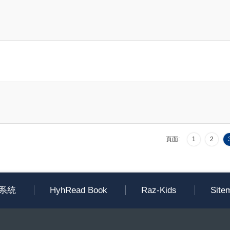
頁面:
1
2
系統
HyhRead Book
Raz-Kids
Site