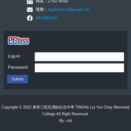
傳真：2702-4592
電郵：
twghlycmc@gmail.com
FACEBOOK
Log-in:
Password:
Copyright © 2023 東華三院呂潤財紀念中學 TWGHs Lui Yun Choy Memorial
College.All Right Reserved.
By: ctd