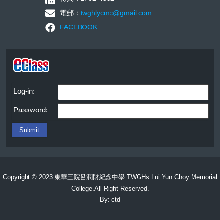
電郵：
twghlycmc@gmail.com
FACEBOOK
Log-in:
Password:
Copyright © 2023 東華三院呂潤財紀念中學 TWGHs Lui Yun Choy Memorial
College.All Right Reserved.
By: ctd